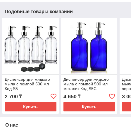
Подобные товары компании
Диспенсер для жидкого
Диспенсер для жидкого
Дисп
мыла с помпой 500 мл
мыла с помпой 500 мл
мыла
Код S5
металик Код S5С
черн
2 700
4 650
3 0
₸
₸
Купить
Купить
О нас