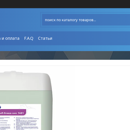
 и оплата
F.A.Q
Статьи