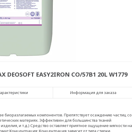
X DEOSOFT EASY2IRON CO/57B1 20L W1779
арактеристики
Информация для заказа
ове биоразлагаемых компонентов. Препятствует осаждению частиц со
етических материях. Эффективен для большинства тканей
изделия, и т.д.) Средство оставляет приятное ощущение мягкости на
омат Концентрация: Концентрация зависит от типа стирки.