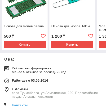
Основа для мопов лапша
Основа для мопов. 60см
Моп 
40 с
500
1 200
1 3
₸
₸
Купить
Купить
О нас
Рейтинг не сформирован
Менее 5 отзывов за последний год
Работает с 03.05.2014
г. Алматы
село Туймебаева, ул.Алматинская, 220, Первомайские
пруды, Алматы, Казахстан
Контакты