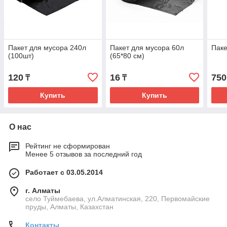
Пакет для мусора 240л
Пакет для мусора 60л
Паке
(100шт)
(65*80 см)
120
16
750
₸
₸
Купить
Купить
О нас
Рейтинг не сформирован
Менее 5 отзывов за последний год
Работает с 03.05.2014
г. Алматы
село Туймебаева, ул.Алматинская, 220, Первомайские
пруды, Алматы, Казахстан
Контакты