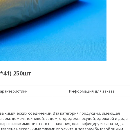
*41) 250шт
арактеристики
Информация для заказа
еза химических соединений. Эта категория продукции, имеющая
вом: домом, техникой, садом, огородом, посудой, одеждой и др., а
ар, в зависимости от его назначения, классифицируется на виды.
ставлена несколькими типами продукта. К товарам бытовой химии