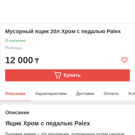
Мусорный ящик 20л Хром с педалью Palex
В наличии
Розница
12 000
₸
Купить
Описание
Характеристики
Доставка
Оплата
Усл
Описание
Ящик Хром с педалью Palex
Бытовая химия – это продукция, полученная путем синтеза