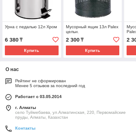
Урна с педалью 12л Хром
Мусорный ящик 13л Palex
Мусо
цельн.
Pale
6 380
2 300
2 3
₸
₸
Купить
Купить
О нас
Рейтинг не сформирован
Менее 5 отзывов за последний год
Работает с 03.05.2014
г. Алматы
село Туймебаева, ул.Алматинская, 220, Первомайские
пруды, Алматы, Казахстан
Контакты