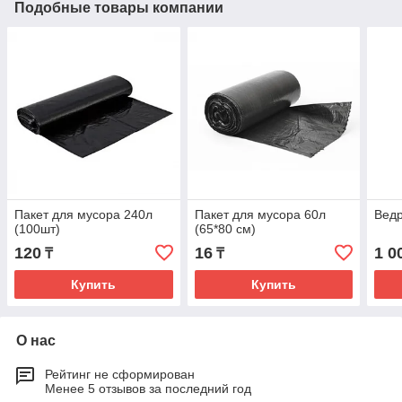
Подобные товары компании
Пакет для мусора 240л
Пакет для мусора 60л
Ведр
(100шт)
(65*80 см)
120
16
1 0
₸
₸
Купить
Купить
О нас
Рейтинг не сформирован
Менее 5 отзывов за последний год