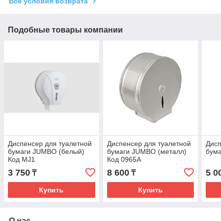
Все условия возврата
Подобные товары компании
Диспенсер для туалетной
Диспенсер для туалетной
Дисп
бумаги JUMBO (белый)
бумаги JUMBO (металл)
бума
Код MJ1
Код 0965А
3 750
8 600
5 0
₸
₸
Купить
Купить
О нас