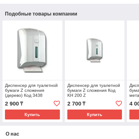
Подобные товары компании
Диспенсер для туалетной
Диспенсер для туалетной
Дисп
бумаги Z сложения
бумаги Z сложения Код
бума
(дерево) Код 3438
KH 200 Z
мета
2 900
2 700
4 0
₸
₸
Купить
Купить
О нас