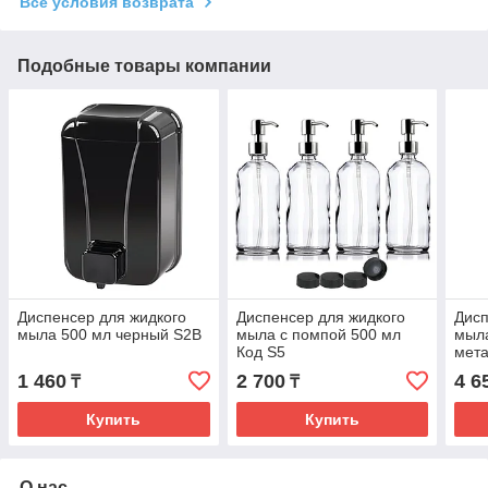
Все условия возврата
Подобные товары компании
Диспенсер для жидкого
Диспенсер для жидкого
Дисп
мыла 500 мл черный S2В
мыла с помпой 500 мл
мыла
Код S5
мета
1 460
2 700
4 6
₸
₸
Купить
Купить
О нас