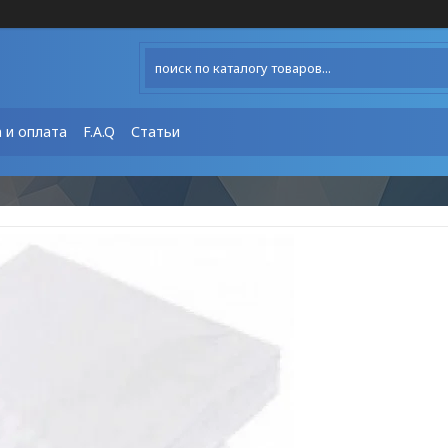
 и оплата
F.A.Q
Статьи