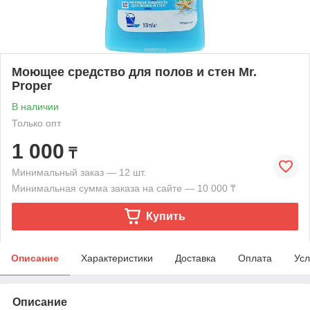
Моющее средство для полов и стен Mr.
Proper
В наличии
Только опт
1 000
₸
Минимальный заказ — 12 шт.
Минимальная сумма заказа на сайте — 10 000 ₸
Купить
Описание
Характеристики
Доставка
Оплата
Усл
Описание