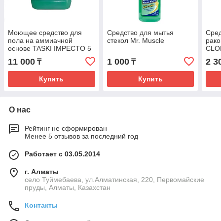
Моющее средство для
Средство для мытья
Сред
пола на аммиачной
стекол Mr. Muscle
рако
основе TASKI IMPECTO 5
CLO
kg
11 000
1 000
2 3
₸
₸
Купить
Купить
О нас
Рейтинг не сформирован
Менее 5 отзывов за последний год
Работает с 03.05.2014
г. Алматы
село Туймебаева, ул.Алматинская, 220, Первомайские
пруды, Алматы, Казахстан
Контакты