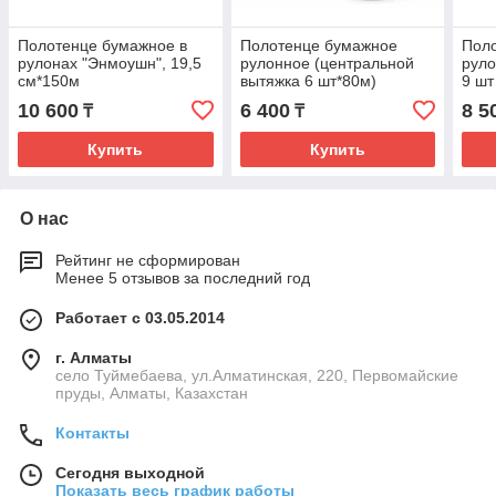
Полотенце бумажное в
Полотенце бумажное
Пол
рулонах "Энмоушн", 19,5
рулонное (центральной
руло
см*150м
вытяжка 6 шт*80м)
9 шт
10 600
6 400
8 5
₸
₸
Купить
Купить
О нас
Рейтинг не сформирован
Менее 5 отзывов за последний год
Работает с 03.05.2014
г. Алматы
село Туймебаева, ул.Алматинская, 220, Первомайские
пруды, Алматы, Казахстан
Контакты
Сегодня выходной
Показать весь график работы